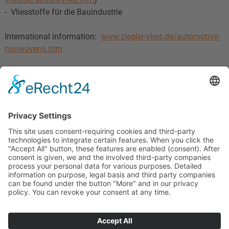
- Vliesstoffe für die Bauindustrie
International information:
www.ziegler-vlies.de/automotive-
nonwovens.htm
J.H. Ziegler GmbH
Fabrikstraße 2
77855 Achern-Oberachern
Fon +49 7841 2027-0
Fax +49 7841 2027-900
www.ziegler.eu
© 2021"Treffer 4000"