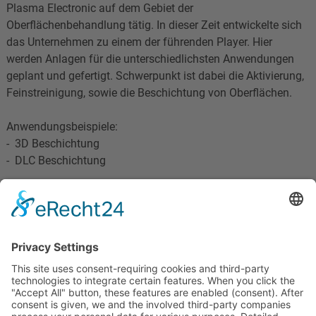
Plasma Electronic auf dem Gebiet der
Oberflächenbehandlung tätig. In dieser Zeit entwickelte sich
das Unternehmen zu einem der führenden Player. Hier
werden Anlagen für die unterschiedlichsten Anwendungen
geplant und gefertigt. Schwerpunkt ist dabei die Aktivierung,
Feinstreinigung, sowie die Beschichtung von Oberflächen.
Anwendungsbeispiele:
- 3D Beschichtung
- DLC Beschichtung
PLASMA ELECTRONIC GmbH
Otto-Lilienthal-Straße 2
79395 Neuenburg
Deutschland