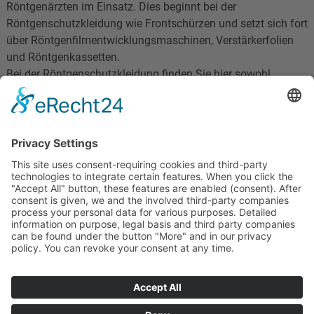
Röntgenärzten im Einsatz. Dies beginnt bei der
Röntgenschutzkleidung wie Frontschürzen und setzt sich fort
über Röntgenfilmentwicklungsmaschinen, Verstärkerfolien
und Röntgenkassetten.
Bei der Röntgenschutzkleidung finden Sie hier sowohl
Röntgen-Dentalschürzen für die Zahnarztpraxis, wie auch
Röntgenschutz für Kinder.
medical index GMBH
Mayerhof 5
74906 Bad Rappenau
Deutschland
© 2021"Treffer 4000"
Home
Datenschutz
Impressum