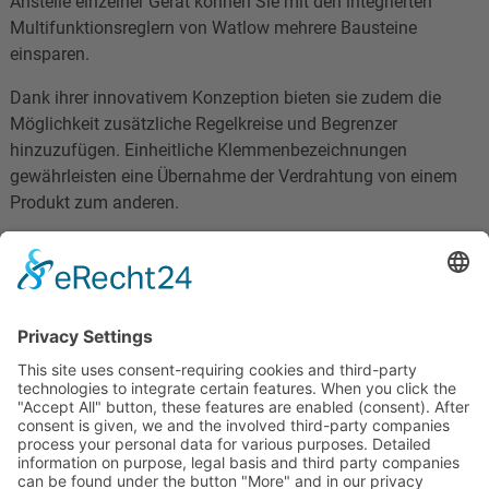
Anstelle einzelner Gerät können Sie mit den integrierten
Multifunktionsreglern von Watlow mehrere Bausteine
einsparen.
Dank ihrer innovativem Konzeption bieten sie zudem die
Möglichkeit zusätzliche Regelkreise und Begrenzer
hinzuzufügen. Einheitliche Klemmenbezeichnungen
gewährleisten eine Übernahme der Verdrahtung von einem
Produkt zum anderen.
Watlow GmbH
Lauchwasenstr. 1
PO Box 1165
76709 Kronau
GERMANY
-----------------------------------