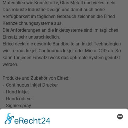
Materialien wie Kunststoffe, Glas Metall und vieles mehr.
Das robuste Industrie-Design und damit auch hohe
Verfügbarkeit im täglichen Gebrauch zeichnen die Elried
Kennzeichnungssysteme aus.
Die Anforderungen an die Inkjetsysteme sind im täglichen
Einsatz sehr unterschiedlich.
Elried deckt die gesamte Bandbreite an Inkjet Technologien
wie Termal Inkjet, Continuous Inkjet oder Micro-DOD ab. So
kann für jeden Einsatzzweck das optimale System genutzt
werden.
Produkte und Zubehör von Elried:
- Continuous Inkjet Drucker
- Hand Inkjet
- Handcodierer
- Signierspray
Elried Markierungssysteme GmbH